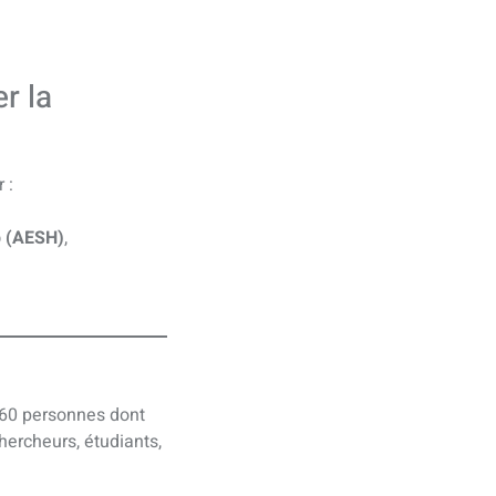
r la
 :
p (AESH)
,
e 60 personnes dont
chercheurs, étudiants,