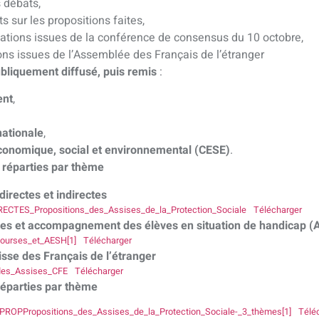
 débats,
ts sur les propositions faites,
tions issues de la conférence de consensus du 10 octobre,
ions issues de l’Assemblée des Français de l’étranger
bliquement diffusé, puis remis
:
ent
,
ationale
,
conomique, social et environnemental (CESE)
.
 réparties par thème
directes et indirectes
ECTES_Propositions_des_Assises_de_la_Protection_Sociale
Télécharger
res et accompagnement des élèves en situation de handicap 
Bourses_et_AESH[1]
Télécharger
isse des Français de l’étranger
des_Assises_CFE
Télécharger
réparties par thème
ROPPropositions_des_Assises_de_la_Protection_Sociale-_3_thèmes[1]
Télé