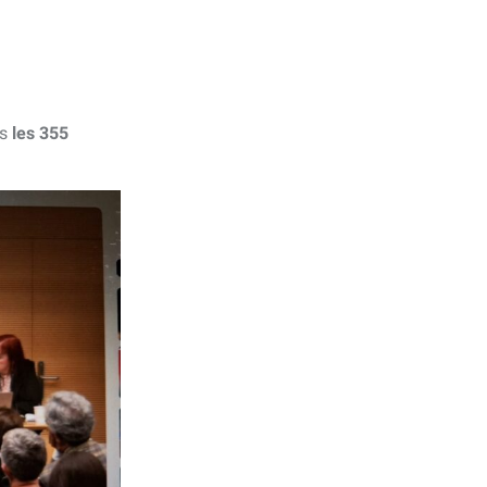
is
les 355