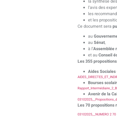
la synthèse des
l’avis des exper
les recommanda
et les proposit
Ce document sera
pu
au
Gouvernem
au
Sénat
,
à l’
Assemblée n
et au
Conseil é
Les 355 propositions
Aides Sociales 
AIDES_DIRECTES_ET_INDIR
Bourses scolai
Rapport_Intermédiaire_2_
Avenir de la Ca
03102025__Propositions_
Les 70 propositions 
03102025__NUMERO 2 70 P