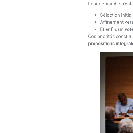
Leur démarche s’est a
Sélection initia
Affinement ver
Et enfin, un
vote
Ces priorités constit
propositions intégral