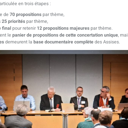
rticulée en trois étapes :
le de
70 propositions
par thème,
s
25 priorités
par thème,
 final
pour retenir
12 propositions majeures
par thème.
uent le
panier de propositions de cette concertation unique
, ma
es
demeurent la
base documentaire complète
des Assises.