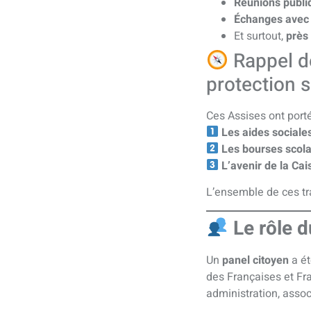
Réunions publi
Échanges avec 
Et surtout,
près
Rappel de
protection s
Ces Assises ont porté 
Les aides sociales
Les bourses scola
L’avenir de la Cai
L’ensemble de ces t
Le rôle 
Un
panel citoyen
a ét
des Françaises et Fra
administration, assoc