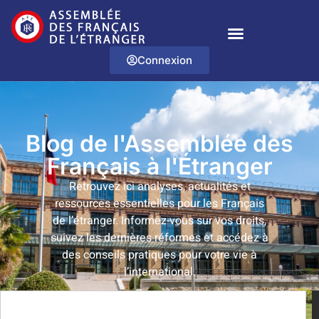
Connexion
Blog de l'Assemblée des
Français à l'Étranger
Retrouvez ici analyses, actualités et
ressources essentielles pour les Français
de l’étranger. Informez-vous sur vos droits,
suivez les dernières réformes et accédez à
des conseils pratiques pour votre vie à
l’international.